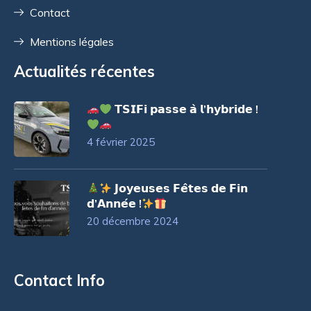
Contact
Mentions légales
Actualités récentes
𝗧𝗦𝗜𝗙𝗶 𝗽𝗮𝘀𝘀𝗲 𝗮̀ 𝗹’𝗵𝘆𝗯𝗿𝗶𝗱𝗲 !
4 février 2025
𝗝𝗼𝘆𝗲𝘂𝘀𝗲𝘀 𝗙𝗲̂𝘁𝗲𝘀 𝗱𝗲 𝗙𝗶𝗻
𝗱’𝗔𝗻𝗻𝗲́𝗲 !
20 décembre 2024
Contact Info