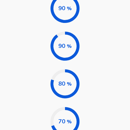
90
%
90
%
80
%
70
%