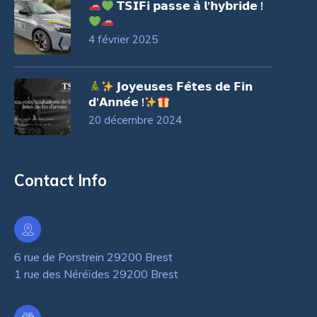
𝗧𝗦𝗜𝗙𝗶 𝗽𝗮𝘀𝘀𝗲 𝗮̀ 𝗹’𝗵𝘆𝗯𝗿𝗶𝗱𝗲 !
4 février 2025
𝗝𝗼𝘆𝗲𝘂𝘀𝗲𝘀 𝗙𝗲̂𝘁𝗲𝘀 𝗱𝗲 𝗙𝗶𝗻
𝗱’𝗔𝗻𝗻𝗲́𝗲 !
20 décembre 2024
Contact Info
6 rue de Porstrein 29200 Brest
1 rue des Néréïdes 29200 Brest