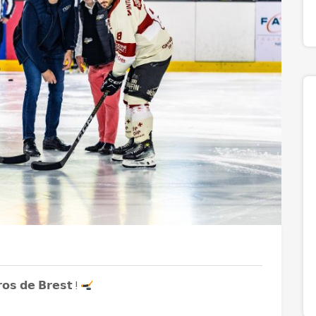
𝗿𝗼𝘀 𝗱𝗲 𝗕𝗿𝗲𝘀𝘁 !