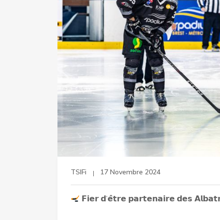
TSIFi
17 Novembre 2024
𝗙𝗶𝗲𝗿 𝗱’𝗲̂𝘁𝗿𝗲 𝗽𝗮𝗿𝘁𝗲𝗻𝗮𝗶𝗿𝗲 𝗱𝗲𝘀 𝗔𝗹𝗯𝗮𝘁