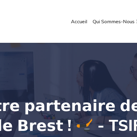
Accueil
Qui Sommes-Nous 
𝗿𝗲 𝗽𝗮𝗿𝘁𝗲𝗻𝗮𝗶𝗿𝗲 𝗱
𝗲 𝗕𝗿𝗲𝘀𝘁 !
- TSI