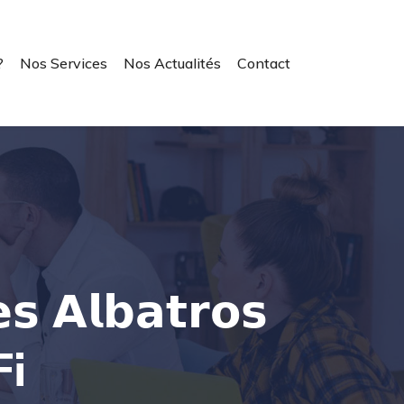
?
Nos Services
Nos Actualités
Contact
𝘀 𝗔𝗹𝗯𝗮𝘁𝗿𝗼𝘀
Fi