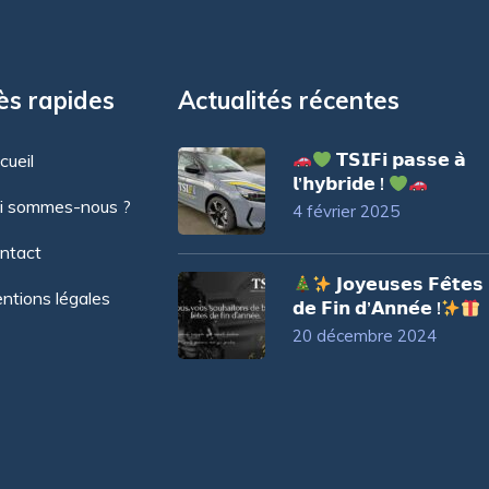
ès rapides
Actualités récentes
𝗧𝗦𝗜𝗙𝗶 𝗽𝗮𝘀𝘀𝗲 𝗮̀
cueil
𝗹’𝗵𝘆𝗯𝗿𝗶𝗱𝗲 !
i sommes-nous ?
4 février 2025
ntact
𝗝𝗼𝘆𝗲𝘂𝘀𝗲𝘀 𝗙𝗲̂𝘁𝗲𝘀
ntions légales
𝗱𝗲 𝗙𝗶𝗻 𝗱’𝗔𝗻𝗻𝗲́𝗲 !
20 décembre 2024