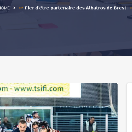
HOME
𝗙𝗶𝗲𝗿 𝗱’𝗲̂𝘁𝗿𝗲 𝗽𝗮𝗿𝘁𝗲𝗻𝗮𝗶𝗿𝗲 𝗱𝗲𝘀 𝗔𝗹𝗯𝗮𝘁𝗿𝗼𝘀 𝗱𝗲 𝗕𝗿𝗲𝘀𝘁 !