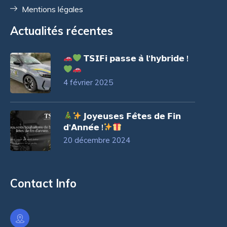
Mentions légales
Actualités récentes
𝗧𝗦𝗜𝗙𝗶 𝗽𝗮𝘀𝘀𝗲 𝗮̀ 𝗹’𝗵𝘆𝗯𝗿𝗶𝗱𝗲 !
4 février 2025
𝗝𝗼𝘆𝗲𝘂𝘀𝗲𝘀 𝗙𝗲̂𝘁𝗲𝘀 𝗱𝗲 𝗙𝗶𝗻
𝗱’𝗔𝗻𝗻𝗲́𝗲 !
20 décembre 2024
Contact Info