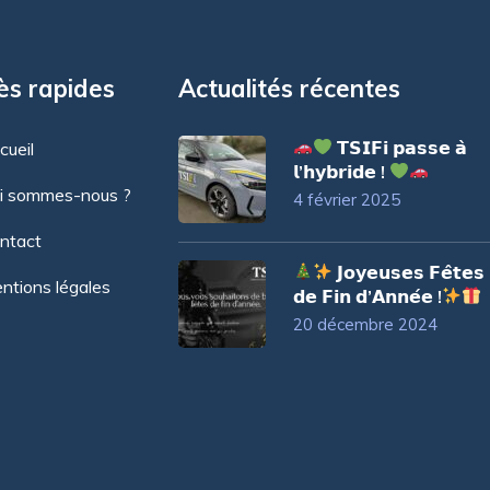
ès rapides
Actualités récentes
𝗧𝗦𝗜𝗙𝗶 𝗽𝗮𝘀𝘀𝗲 𝗮̀
cueil
𝗹’𝗵𝘆𝗯𝗿𝗶𝗱𝗲 !
i sommes-nous ?
4 février 2025
ntact
𝗝𝗼𝘆𝗲𝘂𝘀𝗲𝘀 𝗙𝗲̂𝘁𝗲𝘀
ntions légales
𝗱𝗲 𝗙𝗶𝗻 𝗱’𝗔𝗻𝗻𝗲́𝗲 !
20 décembre 2024