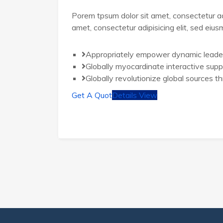
Porem tpsum dolor sit amet, consectetur ad
amet, consectetur adipisicing elit, sed eiu
Appropriately empower dynamic leade
Globally myocardinate interactive supp
Globally revolutionize global sources t
Get A Quot
Details View