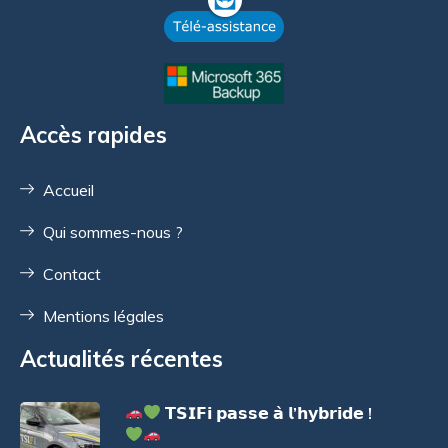
Accès rapides
Accueil
Qui sommes-nous ?
Contact
Mentions légales
Actualités récentes
𝗧𝗦𝗜𝗙𝗶 𝗽𝗮𝘀𝘀𝗲 𝗮̀ 𝗹’𝗵𝘆𝗯𝗿𝗶𝗱𝗲 !