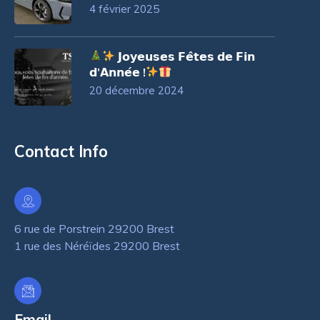
4 février 2025
𝗝𝗼𝘆𝗲𝘂𝘀𝗲𝘀 𝗙𝗲̂𝘁𝗲𝘀 𝗱𝗲 𝗙𝗶𝗻
𝗱’𝗔𝗻𝗻𝗲́𝗲 !
20 décembre 2024
Contact Info
6 rue de Porstrein 29200 Brest
1 rue des Néréïdes 29200 Brest
Email